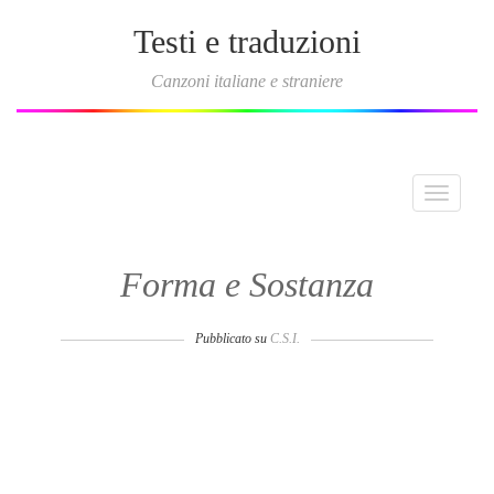
Testi e traduzioni
Canzoni italiane e straniere
Toggle
navigati
Forma e Sostanza
Pubblicato su
C.S.I.