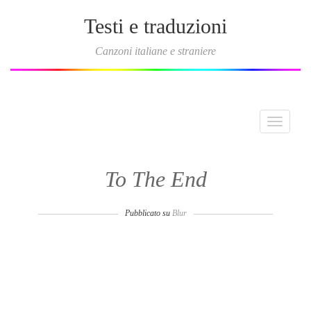
Testi e traduzioni
Canzoni italiane e straniere
Toggle
navigati
To The End
Pubblicato su
Blur