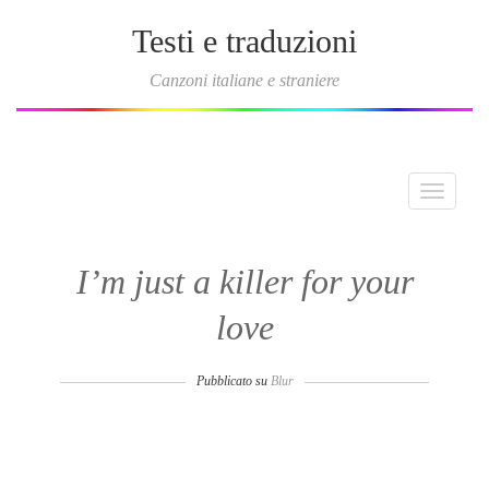
Testi e traduzioni
Canzoni italiane e straniere
Toggle
navigati
I’m just a killer for your
love
Pubblicato su
Blur