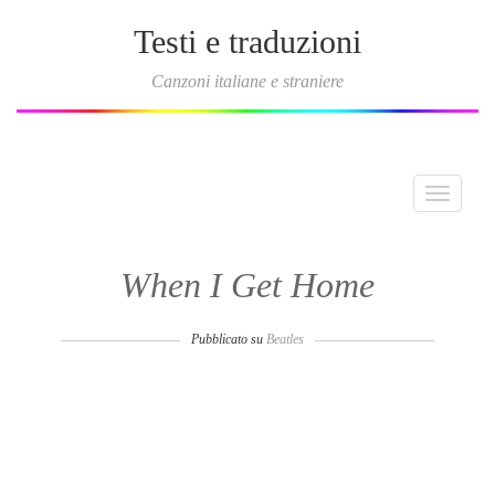
Testi e traduzioni
Canzoni italiane e straniere
Toggle
navigati
When I Get Home
Pubblicato su
Beatles