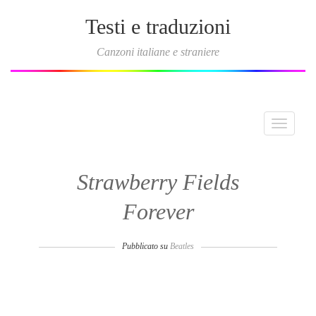
Testi e traduzioni
Canzoni italiane e straniere
Toggle
navigati
Strawberry Fields
Forever
Pubblicato su
Beatles