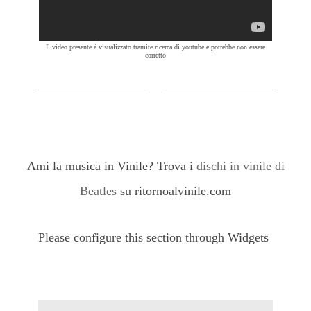
Il video presente è visualizzato tramite ricerca di youtube e potrebbe non essere
corretto
Ami la musica in Vinile? Trova i
dischi in vinile di
Beatles
su ritornoalvinile.com
Please configure this section through Widgets