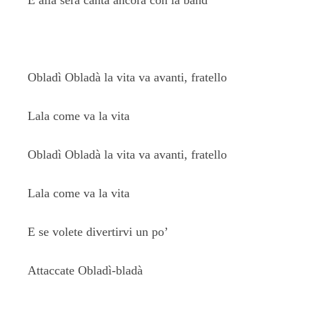
E alla sera canta ancora con la band
Obladì Obladà la vita va avanti, fratello
Lala come va la vita
Obladì Obladà la vita va avanti, fratello
Lala come va la vita
E se volete divertirvi un po’
Attaccate Obladì-bladà