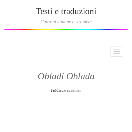
Testi e traduzioni
Canzoni italiane e straniere
Toggle
navigati
Obladi Oblada
Pubblicato su
Beatles