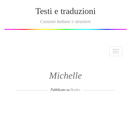
Testi e traduzioni
Canzoni italiane e straniere
Toggle
navigati
Michelle
Pubblicato su
Beatles