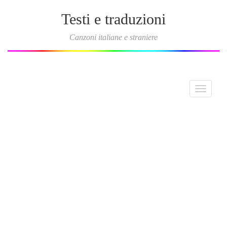
Testi e traduzioni
Canzoni italiane e straniere
Toggle
navigati