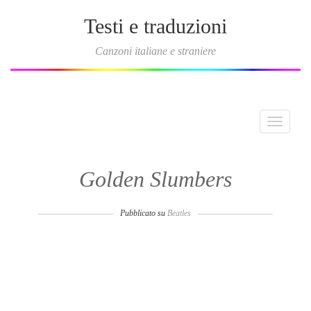
Testi e traduzioni
Canzoni italiane e straniere
Toggle
navigati
Golden Slumbers
Pubblicato su
Beatles