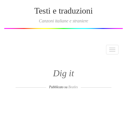
Testi e traduzioni
Canzoni italiane e straniere
Toggle
navigati
Dig it
Pubblicato su
Beatles