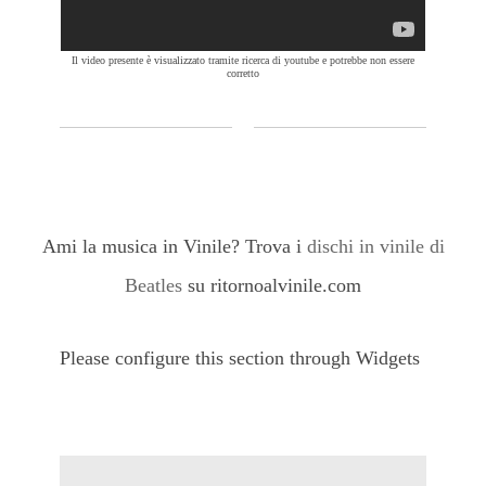
Il video presente è visualizzato tramite ricerca di youtube e potrebbe non essere
corretto
Ami la musica in Vinile? Trova i
dischi in vinile di
Beatles
su ritornoalvinile.com
Please configure this section through Widgets