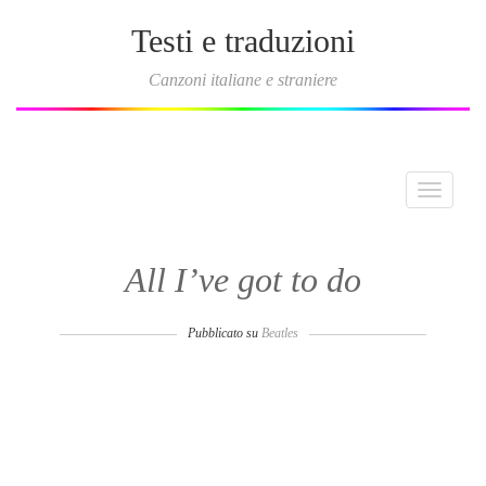
Testi e traduzioni
Canzoni italiane e straniere
Toggle
navigati
All I’ve got to do
Pubblicato su
Beatles