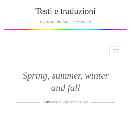
Testi e traduzioni
Canzoni italiane e straniere
Toggle
navigati
Spring, summer, winter
and fall
Pubblicato su
Aphrodite's Child