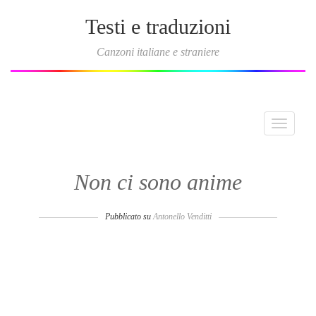
Testi e traduzioni
Canzoni italiane e straniere
Toggle
navigati
Non ci sono anime
Pubblicato su
Antonello Venditti