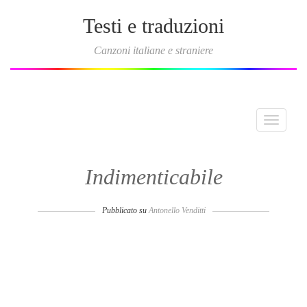
Testi e traduzioni
Canzoni italiane e straniere
Toggle
navigati
Indimenticabile
Pubblicato su
Antonello Venditti