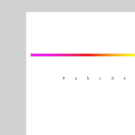
#
a
b
c
d
e