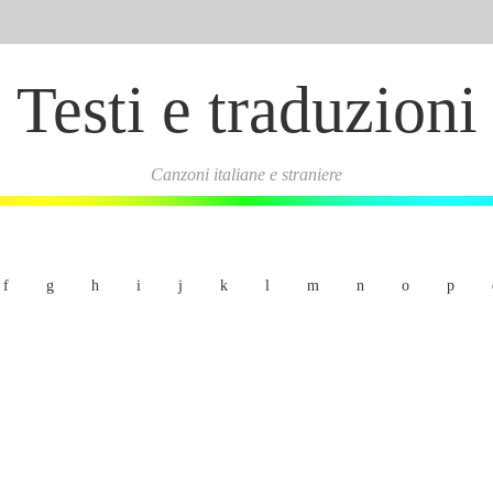
Testi e traduzioni
Canzoni italiane e straniere
f
g
h
i
j
k
l
m
n
o
p