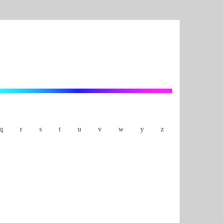
q
r
s
t
u
v
w
y
z