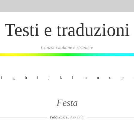
Testi e traduzioni
Canzoni italiane e straniere
f
g
h
i
j
k
l
m
n
o
p
Festa
Pubblicato su
Alex Britti