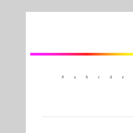
#
a
b
c
d
e