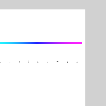
q
r
s
t
u
v
w
y
z