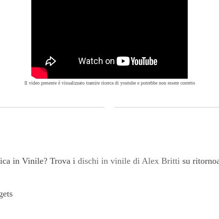
Il video presente è visualizzato tramite ricerca di youtube e potrebbe non essere corretto
ca in Vinile? Trova i
dischi in vinile di Alex Britti
su ritorno
gets