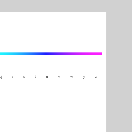
q
r
s
t
u
v
w
y
z