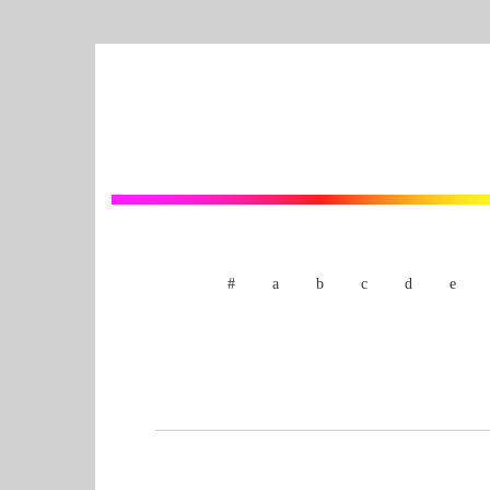
#
a
b
c
d
e