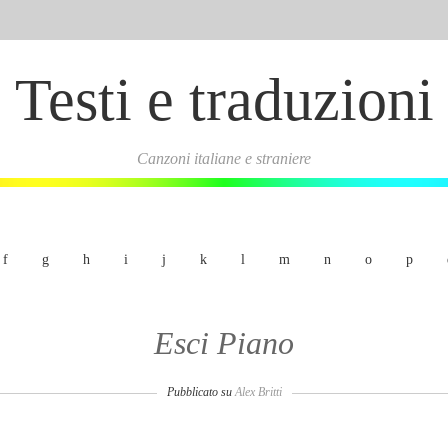
Testi e traduzioni
Canzoni italiane e straniere
f
g
h
i
j
k
l
m
n
o
p
Esci Piano
Pubblicato su
Alex Britti