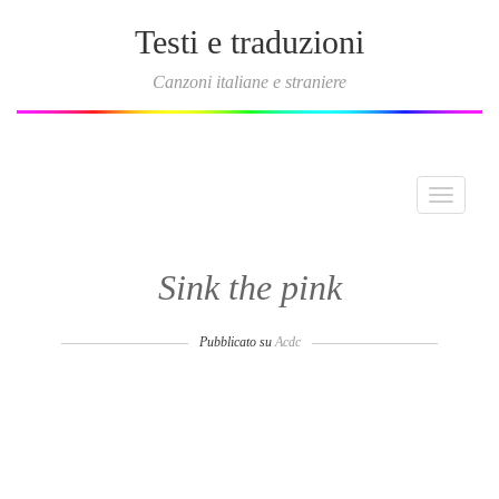
Testi e traduzioni
Canzoni italiane e straniere
Toggle
navigati
Sink the pink
Pubblicato su
Acdc