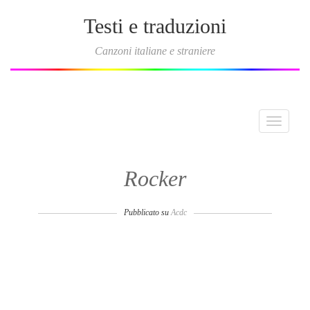
Testi e traduzioni
Canzoni italiane e straniere
Toggle
navigati
Rocker
Pubblicato su
Acdc