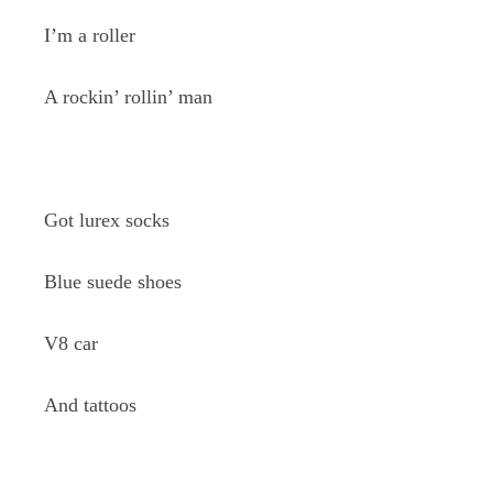
I’m a roller
A rockin’ rollin’ man
Got lurex socks
Blue suede shoes
V8 car
And tattoos