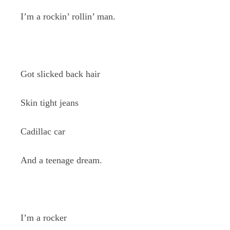
I’m a rockin’ rollin’ man.
Got slicked back hair
Skin tight jeans
Cadillac car
And a teenage dream.
I’m a rocker