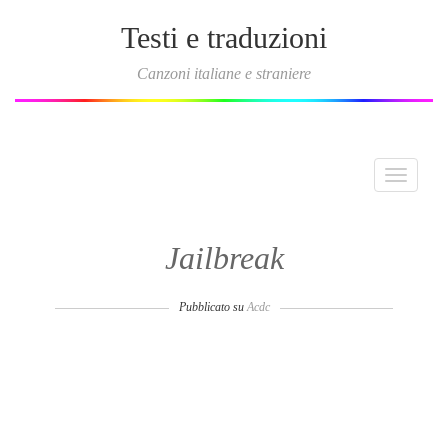
Testi e traduzioni
Canzoni italiane e straniere
Toggle
navigati
Jailbreak
Pubblicato su
Acdc