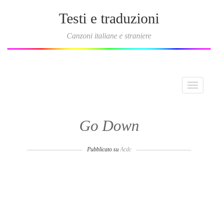
Testi e traduzioni
Canzoni italiane e straniere
Toggle
navigati
Go Down
Pubblicato su
Acdc