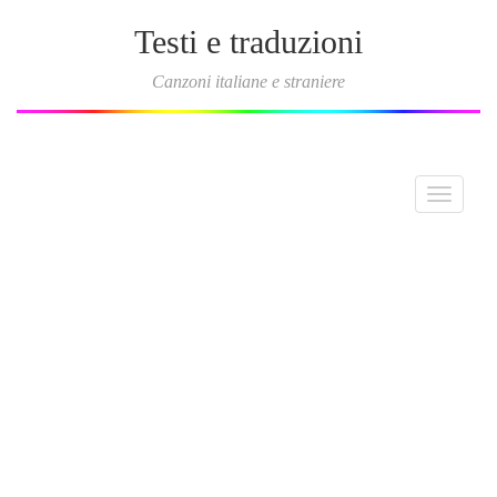
Testi e traduzioni
Canzoni italiane e straniere
Toggle
navigati