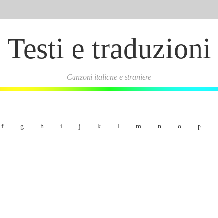
Testi e traduzioni
Canzoni italiane e straniere
f
g
h
i
j
k
l
m
n
o
p