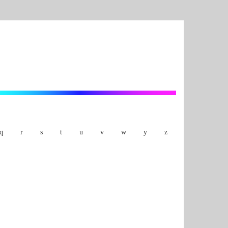
q
r
s
t
u
v
w
y
z