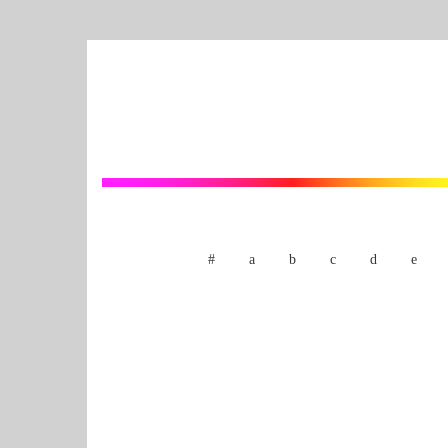
#
a
b
c
d
e