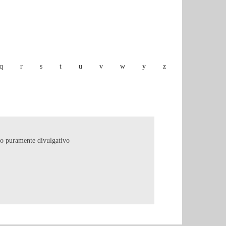
q
r
s
t
u
v
w
y
z
copo puramente divulgativo