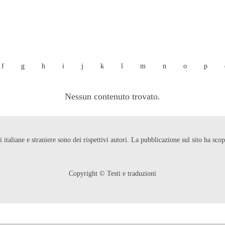
f
g
h
i
j
k
l
m
n
o
p
Nessun contenuto trovato.
ni italiane e straniere sono dei rispettivi autori. La pubblicazione sul sito ha s
Copyright © Testi e traduzioni