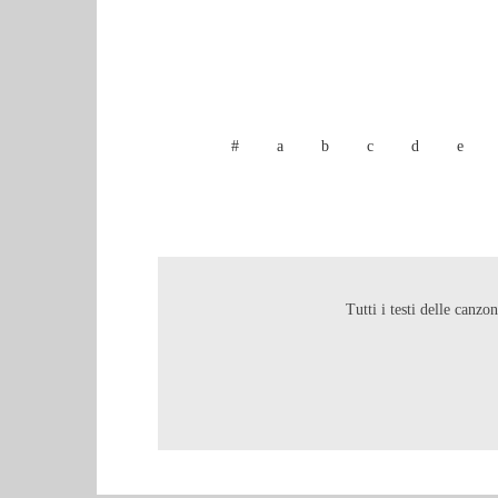
#
a
b
c
d
e
Tutti i testi delle canzo