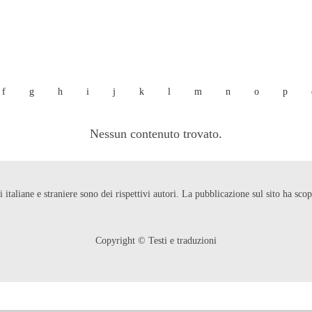
f
g
h
i
j
k
l
m
n
o
p
Nessun contenuto trovato.
ni italiane e straniere sono dei rispettivi autori. La pubblicazione sul sito ha s
Copyright © Testi e traduzioni