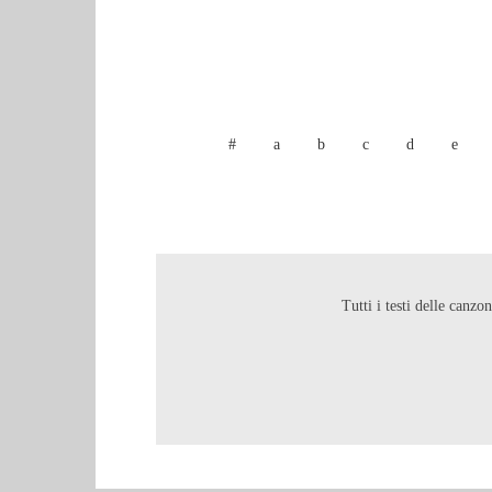
#
a
b
c
d
e
Tutti i testi delle canzo