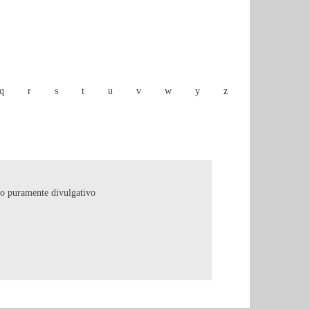
q
r
s
t
u
v
w
y
z
copo puramente divulgativo