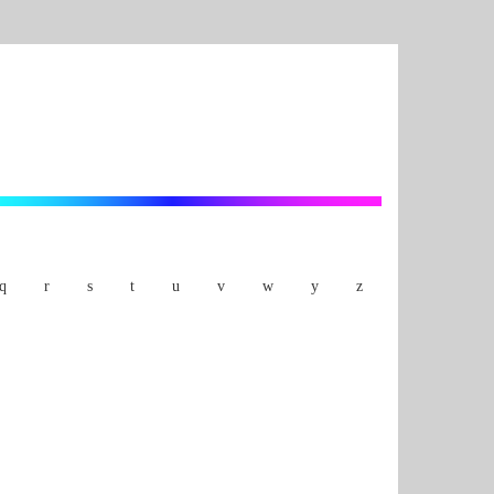
q
r
s
t
u
v
w
y
z