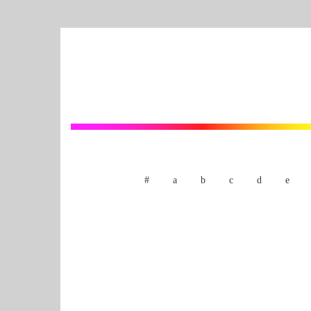
#
a
b
c
d
e