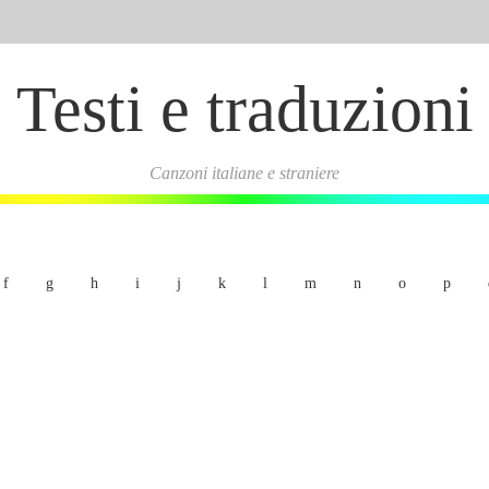
Testi e traduzioni
Canzoni italiane e straniere
f
g
h
i
j
k
l
m
n
o
p