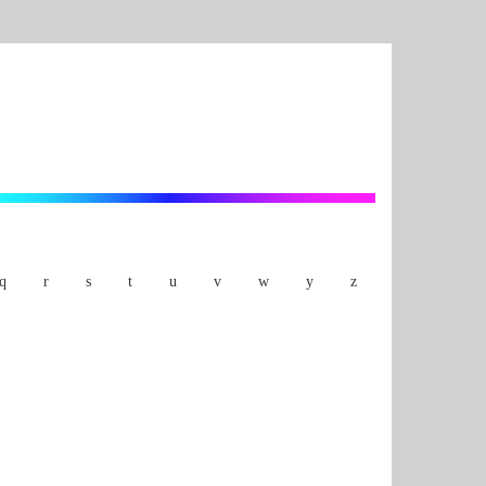
q
r
s
t
u
v
w
y
z