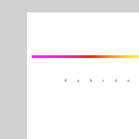
#
a
b
c
d
e