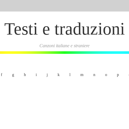
Testi e traduzioni
Canzoni italiane e straniere
f
g
h
i
j
k
l
m
n
o
p