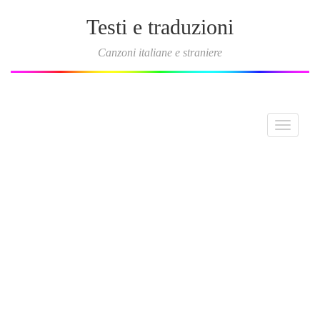
Testi e traduzioni
Canzoni italiane e straniere
Toggle
navigati