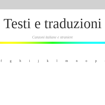
Testi e traduzioni
Canzoni italiane e straniere
f
g
h
i
j
k
l
m
n
o
p