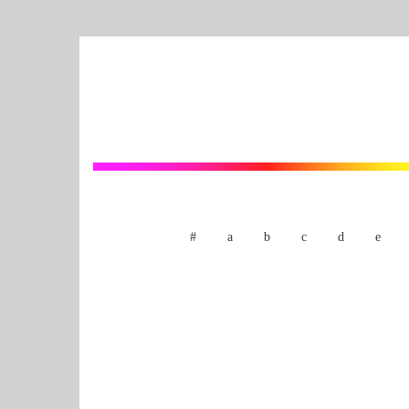
#
a
b
c
d
e