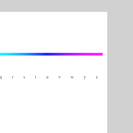
q
r
s
t
u
v
w
y
z