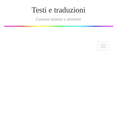
Testi e traduzioni
Canzoni italiane e straniere
Toggle
navigati