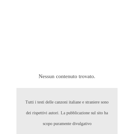
Nessun contenuto trovato.
Tutti i testi delle canzoni italiane e straniere sono
dei rispettivi autori. La pubblicazione sul sito ha
scopo puramente divulgativo