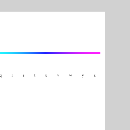
q
r
s
t
u
v
w
y
z