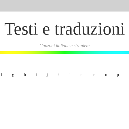
Testi e traduzioni
Canzoni italiane e straniere
f
g
h
i
j
k
l
m
n
o
p