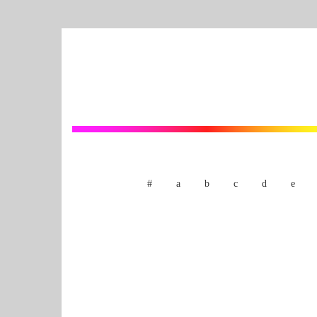
#
a
b
c
d
e