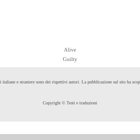
Alive
Guilty
ni italiane e straniere sono dei rispettivi autori. La pubblicazione sul sito ha s
Copyright © Testi e traduzioni