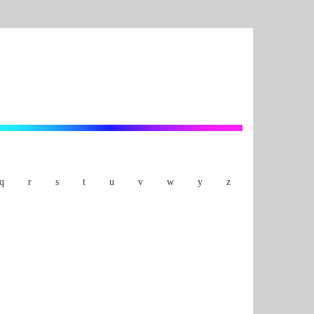
q
r
s
t
u
v
w
y
z