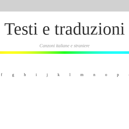
Testi e traduzioni
Canzoni italiane e straniere
f
g
h
i
j
k
l
m
n
o
p